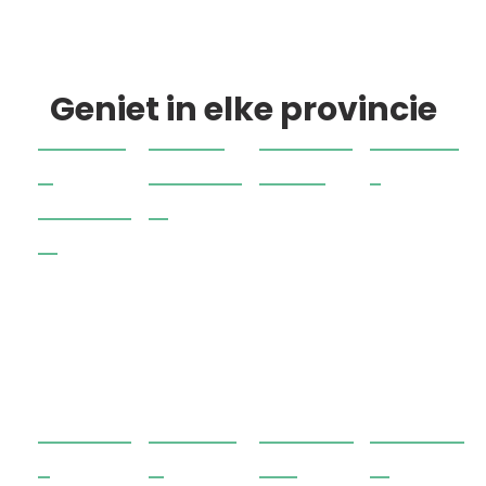
Geniet in elke provincie
Noord
Zuid-
Gelder
Limbu
-
Hollan
land
rg
Hollan
d
d
Utrech
Noord
Friesla
Zeelan
t
-
nd
d