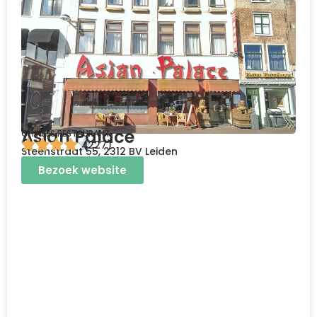
Asian Palace
CHINEES RESTAURANT
4
(227)
Steenstraat 55, 2312 BV Leiden
Bezoek website