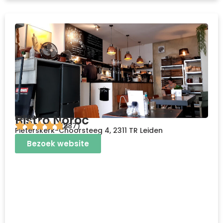
Bistro Noroc
BISTRO
4.8
(287)
Pieterskerk-Choorsteeg 4, 2311 TR Leiden
Bezoek website