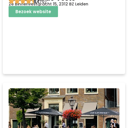
4.4
(470)
2e Binnenvestgracht 15, 2312 BZ Leiden
Bezoek website