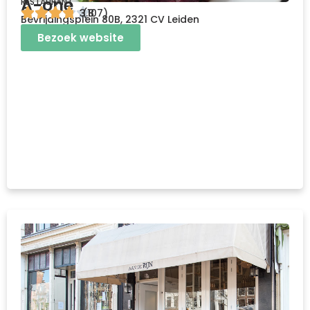
A-one
RESTAURANT
3.8
(107)
Bevrijdingsplein 80B, 2321 CV Leiden
Bezoek website