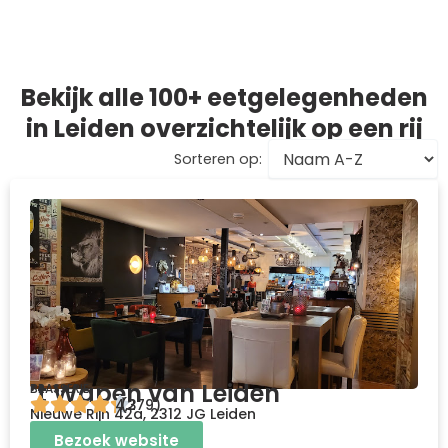
Bekijk alle 100+ eetgelegenheden
in Leiden overzichtelijk op een rij
Sorteren op:
’t Wapen van Leiden
BRASSERIE
4.3
(279)
Nieuwe Rijn 42a, 2312 JG Leiden
Bezoek website