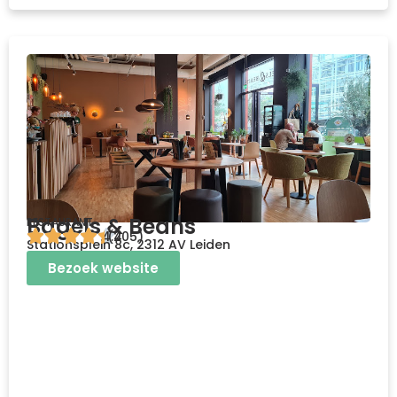
Bagels & Beans
RESTAURANT
4.4
(205)
Stationsplein 8c, 2312 AV Leiden
Bezoek website