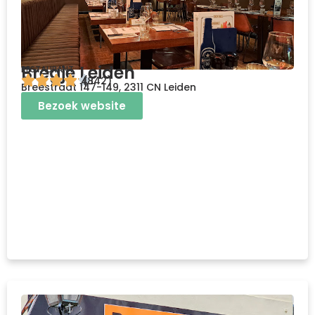
Bregje Leiden
RESTAURANT
4.1
(842)
Breestraat 147-149, 2311 CN Leiden
Bezoek website