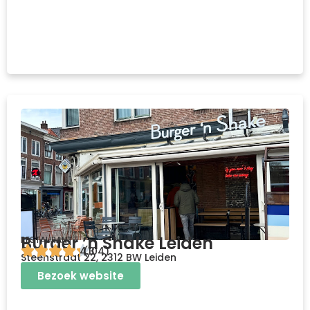
Burger ’n Shake Leiden
RESTAURANT
4.3
(104)
Steenstraat 22, 2312 BW Leiden
Bezoek website