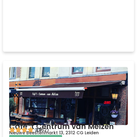
Cafe ’t Centrum van Melzen
KARAOKEBAR
3.9
(252)
Nieuwe Beestenmarkt 13, 2312 CG Leiden