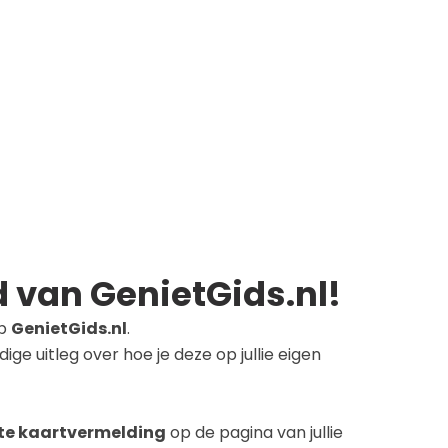
d van GenietGids.nl!
op
GenietGids.nl
.
e uitleg over hoe je deze op jullie eigen
hte kaartvermelding
op de pagina van jullie