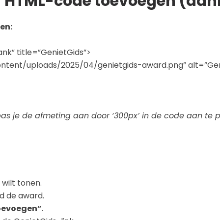
f HTML-code toevoegen (aan
en:
ank” title=”GenietGids”>
ontent/uploads/2025/04/genietgids-award.png” alt=”Gen
 pas je de afmeting aan door ‘300px’ in de code aan te p
wilt tonen.
d de award.
toevoegen”
.