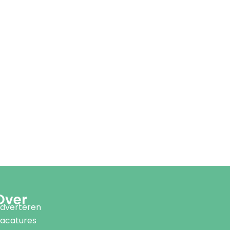
Over
dverteren
acatures