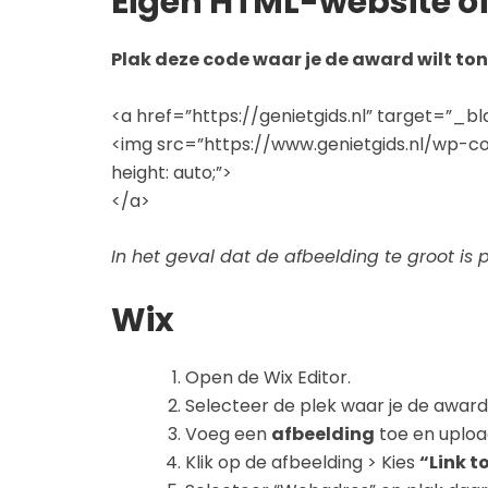
Eigen HTML-website o
Plak deze code waar je de award wilt ton
<a href=”https://genietgids.nl” target=”_bl
<img src=”https://www.genietgids.nl/wp-c
height: auto;”>
</a>
In het geval dat de afbeelding te groot is
Wix
Open de Wix Editor.
Selecteer de plek waar je de award 
Voeg een
afbeelding
toe en uploa
Klik op de afbeelding > Kies
“Link 