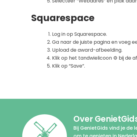
Selecteer “Webadres” en plak daar 
Squarespace
Log in op Squarespace.
Ga naar de juiste pagina en voeg 
Upload de award-afbeelding.
Klik op het tandwielicoon ⚙️ bij de a
Klik op “Save”.
Over GenietGid
Bij GenietGids vind je de 
om te genieten in Nederl