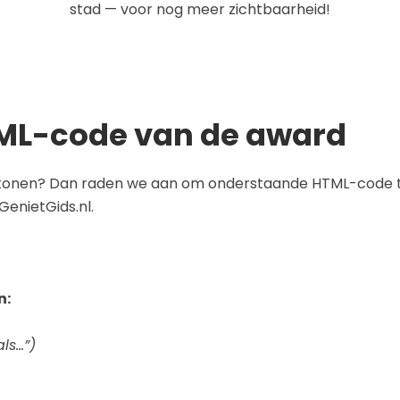
stad — voor nog meer zichtbaarheid!
TML-code van de award
te tonen? Dan raden we aan om onderstaande HTML-code 
GenietGids.nl.
n:
ls…”)