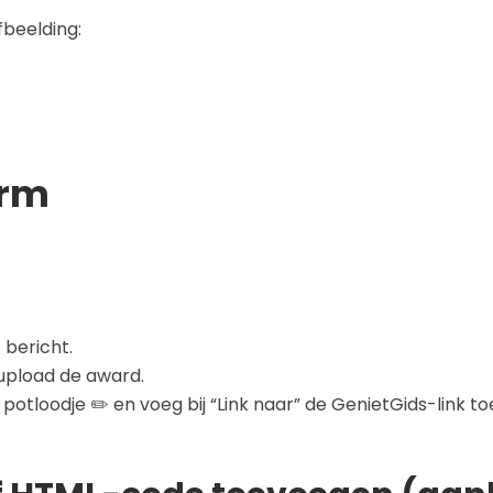
fbeelding:
orm
 bericht.
upload de award.
 potloodje ✏️ en voeg bij “Link naar” de GenietGids-link to