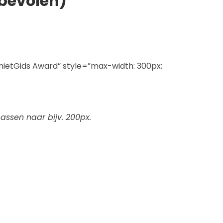
bevolen)
ietGids Award” style=”max-width: 300px;
assen naar bijv. 200px.