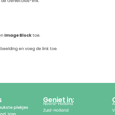
de GenietGids-link.
een
Image Block
toe.
fbeelding en voeg de link toe.
s
Geniet in:
Noord-Holland
A
leukste plekjes
Zuid-Holland
V
and. Van